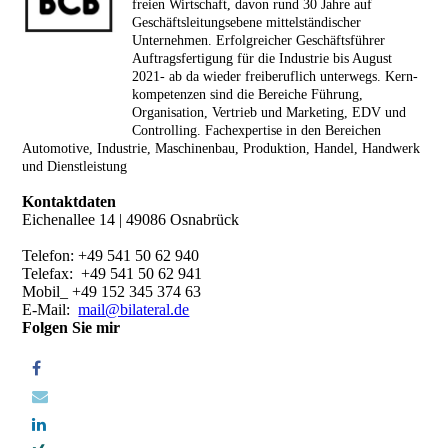
freien Wirtschaft, davon rund 30 Jahre auf
Geschäfts­leitungsebene mittelständischer
Unternehmen. Erfolg­reich­er Geschäfts­führer
Auftragsfertigung für die Industrie bis August
2021- ab da wieder freiberuflich unterwegs. Kern­
kompe­ten­zen sind die Bereiche Führung,
Organisation, Vertrieb und Marketing, EDV und
Controlling. Fachexpertise in den Bereichen
Automotive, Indus­trie, Maschinenbau, Produktion, Handel, Handwerk
und Dienstleistung
Kontaktdaten
Eichenallee 14 | 49086 Osnabrück
Telefon: +49 541 50 62 940
Telefax: +49 541 50 62 941
Mobil_ +49 152 345 374 63
E-Mail:
mail@bilateral.de
Folgen Sie mir